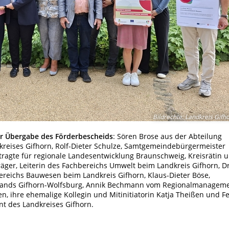
Bildrechte
:
Landkreis Gifh
der Übergabe des Förderbescheids
: Sören Brose aus der Abteilung
kreises Gifhorn, Rolf-Dieter Schulze, Samtgemeindebürgermeister
ftragte für regionale Landesentwicklung Braunschweig, Kreisrätin 
äger, Leiterin des Fachbereichs Umwelt beim Landkreis Gifhorn, Dr
bereichs Bauwesen beim Landkreis Gifhorn, Klaus-Dieter Böse,
rbands Gifhorn-Wolfsburg, Annik Bechmann vom Regionalmanagem
, ihre ehemalige Kollegin und Mitinitiatorin Katja Theißen und Fe
 des Landkreises Gifhorn.