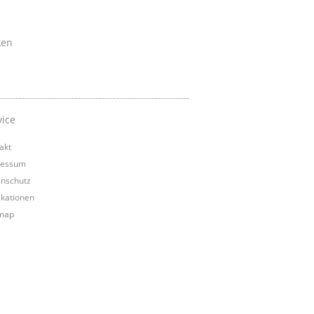
ken
vice
akt
ressum
nschutz
ikationen
map