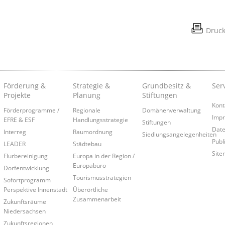
Druc
Förderung &
Strategie &
Grundbesitz &
Ser
Projekte
Planung
Stiftungen
Kont
Förderprogramme /
Regionale
Domänenverwaltung
Imp
EFRE & ESF
Handlungsstrategie
Stiftungen
Date
Interreg
Raumordnung
Siedlungsangelegenheiten
Publ
LEADER
Städtebau
Site
Flurbereinigung
Europa in der Region /
Europabüro
Dorfentwicklung
Tourismusstrategien
Sofortprogramm
Perspektive Innenstadt
Überörtliche
Zusammenarbeit
Zukunftsräume
Niedersachsen
Zukunftsregionen