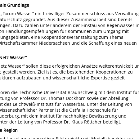
 als Grundlage
 „Forum Wasser“ ein freiwilliger Zusammenschluss aus Verwaltung
Naturschutz gegründet. Aus dieser Zusammenarbeit sind bereits
gangen. Dazu zählen unter anderem der Einstau von Regenwasser i
 von Handlungsempfehlungen für Kommunen zum Umgang mit
lungsgebieten, eine Kooperationsveranstaltung zum Thema
irtschaftskammer Niedersachsen und die Schaffung eines neuen
Netz Wasser“
etz Wasser“ sollen diese erfolgreichen Ansätze weiterentwickelt u
e gestellt werden. Ziel ist es, die bestehenden Kooperationen zu
rukturen aufzubauen und wissenschaftliche Expertise gezielt
ören die Technische Universität Braunschweig mit dem Institut fü
itung von Professor Dr. Thomas Dockhorn sowie der Abteilung
des Leichtweiß-Instituts für Wasserbau unter der Leitung von
wissenschaftlicher Partner ist die Ostfalia Hochschule für
erburg, mit dem Institut für nachhaltige Bewässerung und
er der Leitung von Professor Dr. Klaus Röttcher beteiligt.
ie Region
und Umsetzung innovativer Pilotprojekte mit Modellcharakter zur