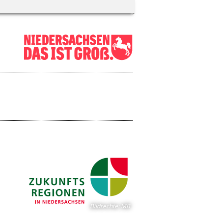
Bildrechte
:
MB