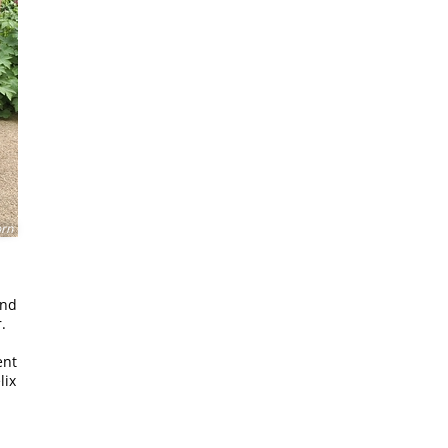
orn
und
.
ent
lix