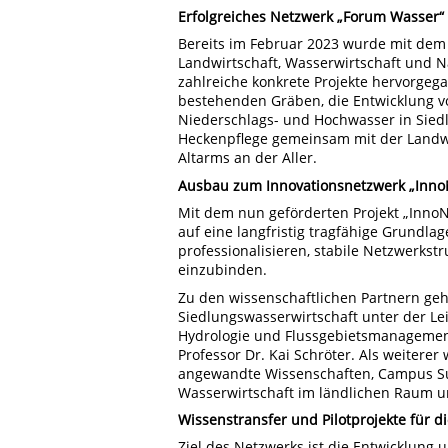
Erfolgreiches Netzwerk „Forum Wasser“
Bereits im Februar 2023 wurde mit dem
Landwirtschaft, Wasserwirtschaft und 
zahlreiche konkrete Projekte hervorge
bestehenden Gräben, die Entwicklung
Niederschlags- und Hochwasser in Sied
Heckenpflege gemeinsam mit der Landw
Altarms an der Aller.
Ausbau zum Innovationsnetzwerk „Inno
Mit dem nun geförderten Projekt „InnoN
auf eine langfristig tragfähige Grundlag
professionalisieren, stabile Netzwerkst
einzubinden.
Zu den wissenschaftlichen Partnern geh
Siedlungswasserwirtschaft unter der Le
Hydrologie und Flussgebietsmanagement 
Professor Dr. Kai Schröter. Als weiterer 
angewandte Wissenschaften, Campus Sud
Wasserwirtschaft im ländlichen Raum unt
Wissenstransfer und Pilotprojekte für d
Ziel des Netzwerks ist die Entwicklung 