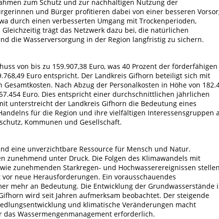
aßnahmen zum Schutz und zur nachhaltigen Nutzung der
rgerinnen und Bürger profitieren dabei von einer besseren Vorso
twa durch einen verbesserten Umgang mit Trockenperioden,
leichzeitig trägt das Netzwerk dazu bei, die natürlichen
nd die Wasserversorgung in der Region langfristig zu sichern.
huss von bis zu 159.907,38 Euro, was 40 Prozent der förderfähigen
68,49 Euro entspricht. Der Landkreis Gifhorn beteiligt sich mit
en Gesamtkosten. Nach Abzug der Personalkosten in Höhe von 182.
57.454 Euro. Dies entspricht einer durchschnittlichen jährlichen
mit unterstreicht der Landkreis Gifhorn die Bedeutung eines
Handelns für die Region und ihre vielfältigen Interessensgruppen 
urschutz, Kommunen und Gesellschaft.
und eine unverzichtbare Ressource für Mensch und Natur.
cen zunehmend unter Druck. Die Folgen des Klimawandels mit
owie zunehmenden Starkregen- und Hochwasserereignissen stelle
vor neue Herausforderungen. Ein vorausschauendes
r mehr an Bedeutung. Die Entwicklung der Grundwasserstände 
 Gifhorn wird seit Jahren aufmerksam beobachtet. Der steigende
iedlungsentwicklung und klimatische Veränderungen macht
für das Wassermengenmanagement erforderlich.