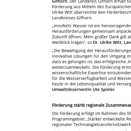
Gifhorn.
Der Landkreis Gifhorn erhält f
Förderung aus Mitteln des Europäischen
Ulrike Witt überreichte den Förderbesc
Landkreises Gifhorn.
„InnoNetz Wasser ist ein hervorragendes
Herausforderungen gemeinsam anpacken
Zukunft öffnen. Mein großer Dank gilt al
Weitblick tragen“, so
Dr. Ulrike Witt, L
„Die Bewältigung der Herausforderung
innovative Lösungen für den Umgang mit
dass es gelungen ist, das erfolgreiche 
weiterzuentwickeln. Die Förderung ermö
wissenschaftliche Expertise einzubin
für die Wasserverfügbarkeit und Wasserq
heute in die Lebensqualität und Versor
Umweltdezernentin Ute Spieler
.
Förderung stärkt regionale Zusammenar
Die Förderung erfolgt im Rahmen des E
Programmgebiet „Stärker entwickelte Re
regionaler Technologietransfernetzwerk