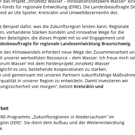
ür das Projekt „InnoNetz Wasser – Innovationsnetzwerk Wasser“ ein
 Fonds für regionale Entwicklung (EFRE). Die Landesbeauftragte Dr
heid an Ute Spieler, Kreisrätin und Umweltdezernentin des
 Beispiel dafür, was die Zukunftsregion leisten kann: Regionale
, vorhandene Stärken bündeln und innovative Wege für die
len Beteiligten, die dieses Projekt mit so viel Engagement und
andesbeauftragte für regionale Landesentwicklung Braunschweig
.
en des Klimawandels erfordert neue Wege der Zusammenarbeit u
 unserer wertvollsten Ressource – dem Wasser. Ich freue mich se
,Forum Wasser‘ mit dem Förderprojekt ‚InnoNetz Wasser‘
glicht es uns, bestehende Kooperationen zu stärken,
den und gemeinsam mit unseren Partnern zukunftsfähige Maßnahm
ualität in unserer Region zu entwickeln. Damit investieren wir
gungssicherheit von morgen“, betont
Kreisrätin und
beit
FRE-Programms „Zukunftsregionen in Niedersachsen“ im
gion (SER)“. Sie dient dem Aufbau und der Weiterentwicklung
e.