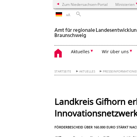
Zum Niedersachsen-Portal
Ministerien
A
A
Aktuelles
Wir über uns
STARTSEITE
AKTUELLES
PRESSEINFORMATION
Landkreis Gifhorn er
Innovationsnetzwer
FÖRDERBESCHEID ÜBER 160.000 EURO STÄRKT NA