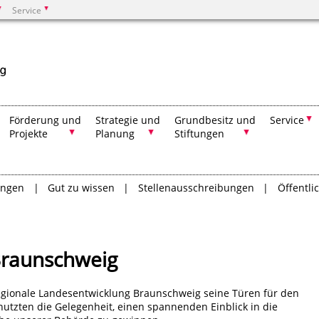
Service
Suchen
Förderung und
Strategie und
Grundbesitz und
Service
Projekte
Planung
Stiftungen
ungen
Gut zu wissen
Stellenausschreibungen
Öffentl
Braunschweig
regionale Landesentwicklung Braunschweig seine Türen für den
nutzten die Gelegenheit, einen spannenden Einblick in die