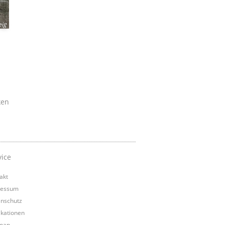
ig
ken
vice
akt
ressum
nschutz
ikationen
map