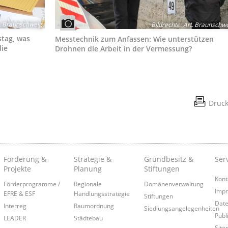
 Braunschweig
Bildrechte
:
ArL Braunschwe
stag, was
Messtechnik zum Anfassen: Wie unterstützen
die
Drohnen die Arbeit in der Vermessung?
Druc
Förderung &
Strategie &
Grundbesitz &
Ser
Projekte
Planung
Stiftungen
Kont
Förderprogramme /
Regionale
Domänenverwaltung
Imp
EFRE & ESF
Handlungsstrategie
Stiftungen
Date
Interreg
Raumordnung
Siedlungsangelegenheiten
Publ
LEADER
Städtebau
Site