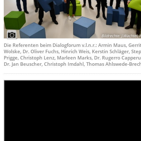
Bildrechte
:
J.Wachtel, 
Die Referenten beim Dialogforum v.l.n.r.: Armin Maus, Gerri
Wolske, Dr. Oliver Fuchs, Hinrich Weis, Kerstin Schläger, St
Prigge, Christoph Lenz, Marleen Marks, Dr. Rugerro Capperu
Dr. Jan Beuscher, Christoph Imdahl, Thomas Ahlswede-Brec