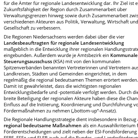
für die Ämter für regionale Landesentwicklung dar. Ihr Ziel ist e
Zukunftsfähigkeit der Region durch Zusammenarbeit über
Verwaltungsgrenzen hinweg sowie durch Zusammenarbeit zwi
verschiedenen Akteuren aus Politik, Verwaltung, Wirtschaft un
Gesellschaft zu verbessern.
Die Regionen Niedersachsens werden dabei über die vier
Landesbeauftragten für regionale Landesentwicklung
maßgeblich in die Entwicklung ihrer regionalen Handlungsstrat
eingebunden. Außerdem wurde je Amtsbezirk ein
Kommunale
Steuerungsausschuss
(KSA) mit von den kommunalen
Spitzenverbänden benannten Vertreterinnen und Vertretern au
Landkreisen, Städten und Gemeinden eingerichtet, in dem
regelmäßig die regional bedeutsamen Themen erörtert werden
Damit ist gewährleistet, dass die wichtigsten regionalen
Entwicklungsbedarfe und -potentiale verfolgt werden. Durch di
breite Beteiligung der regionalen Akteure haben diese die Chan
Einfluss auf die Initiierung, Koordinierung und Durchführung v
Fördermaßnahmen zu nehmen („bottom-up“-Ansatz).
Die Regionale Handlungsstrategie dient insbesondere in Bezug 
regional bedeutsame Maßnahmen
als ein Auswahlkriterium 
Förderentscheidungen und zielt neben der ESI-Fondsförderung
EFRE, ESF+ und ELER auch auf die Bundes- und Landesförderun