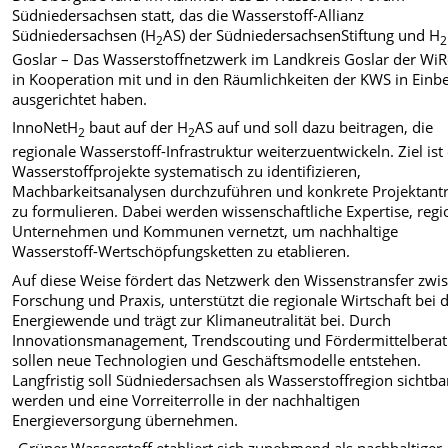
Südniedersachsen statt, das die Wasserstoff-Allianz
Südniedersachsen (H
AS) der SüdniedersachsenStiftung und H
2
2
Goslar – Das Wasserstoffnetzwerk im Landkreis Goslar der Wi
in Kooperation mit und in den Räumlichkeiten der KW
S in Einb
ausgerichtet haben.
InnoNetH
baut auf der H
AS auf und soll dazu beitragen, die
2
2
regionale Wasserstoff-Infrastruktur weiterzuentwickeln. Ziel ist 
Wasserstoffprojekte systematisch zu identifizieren,
Machbarkeitsanalysen durchzuführen und konkrete Projektant
zu formulieren. Dabei werden wissenschaftliche Expertise, regi
Unternehmen und Kommunen vernetzt, um nachhaltige
Wasserstoff-Wertschöpfungsketten zu etablieren.
Auf diese Weise fördert das Netzwerk den Wissenstransfer zwi
Forschung und Praxis, unterstützt die regionale Wirtschaft bei 
Energiewende und trägt zur Klimaneutralität bei. Durch
Innovationsmanagement, Trendscouting und Fördermittelbera
sollen neue Technologien und Geschäftsmodelle entstehen.
Langfristig soll Südniedersachsen als Wasserstoffregion sichtba
werden und eine Vorreiterrolle in der nachhaltigen
Energieversorgung übernehmen.