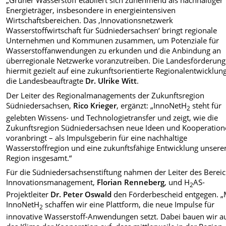
„Grüner Wasserstoff etabliert sich zunehmend als nachhaltiger
Energieträger, insbesondere in energieintensiven
Wirtschaftsbereichen. Das ‚Innovationsnetzwerk
Wasserstoffwirtschaft für Südniedersachsen‘ bringt regionale
Unternehmen und Kommunen zusammen, um Potenziale für
Wasserstoffanwendungen zu erkunden und die Anbindung an
überregionale Netzwerke voranzutreiben. Die Landesförderung 
hiermit gezielt auf eine zukunftsorientierte Regionalentwicklung
die Landesbeauftragte
Dr. Ulrike Witt
.
Der Leiter des Regionalmanagements der Zukunftsregion
Südniedersachsen,
Rico Krieger
, ergänzt: „InnoNetH
steht für
2
gelebten Wissens- und Technologietransfer und zeigt, wie die
Zukunftsregion Südniedersachsen neue Ideen und Kooperatio
voranbringt – als Impulsgeberin für eine nachhaltige
Wasserstoffregion und eine zukunftsfähige Entwicklung unsere
Region insgesamt.“
Für die Südniedersachsenstiftung nahmen der Leiter des Berei
Innovationsmanagement,
Florian Renneberg
, und H
AS-
2
Projektleiter
Dr. Peter Oswald
den Förderbescheid entgegen. „
InnoNetH
schaffen wir eine Plattform, die neue Impulse für
2
innovative Wasserstoff-Anwendungen setzt. Dabei bauen wir a