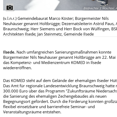
Bildrechte
:
J. Wachtel, 
(v.l.n.r.) Gemeindebaurat
Marco Köster; Bürgermeister Nils
Neuhäuser genannt Holtbrügge; Dezernatsleiterin Astrid Paus, 
Braunschweig; Herr Siemens und Herr Bock von Wülfingen, BS
Architekten Ilsede; Jan Steinmetz, Gemeinde Ilsede
Ilsede.
Nach umfangreichen Sanierungsmaßnahmen konnte
Bürgermeister Nils Neuhäuser genannt Holtbrügge am 22. Mai
das Kompetenz- und Medienzentrum KOMED in Ilsede
wiedereröffnen.
Das KOMED steht auf dem Gelände der ehemaligen Ilseder Hüt
Das Amt für regionale Landesentwicklung Braunschweig hatte 
300.000 Euro über das Programm "Zukunftsräume Niedersach
die Sanierung des ehemaligen Zechengebäudes als neuen
Begegnungsort gefördert.
Durch die Förderung konnten großzü
flexibel einsetzbare und barrierefreie Seminar- und
Veranstaltungsräume entstehen.