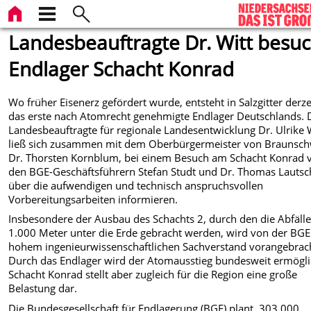
Landesbeauftragte Dr. Witt besuc
Endlager Schacht Konrad
Wo früher Eisenerz gefördert wurde, entsteht in Salzgitter derze
das erste nach Atomrecht genehmigte Endlager Deutschlands. 
Landesbeauftragte für regionale Landesentwicklung Dr. Ulrike 
ließ sich zusammen mit dem Oberbürgermeister von Braunsch
Dr. Thorsten Kornblum, bei einem Besuch am Schacht Konrad 
den BGE-Geschäftsführern Stefan Studt und Dr. Thomas Lautsc
über die aufwendigen und technisch anspruchsvollen
Vorbereitungsarbeiten informieren.
Insbesondere der Ausbau des Schachts 2, durch den die Abfäll
1.000 Meter unter die Erde gebracht werden, wird von der BGE
hohem ingenieurwissenschaftlichen Sachverstand vorangebrac
Durch das Endlager wird der Atomausstieg bundesweit ermögli
Schacht Konrad stellt aber zugleich für die Region eine große
Belastung dar.
Die Bundesgesellschaft für Endlagerung (BGE) plant, 303.000