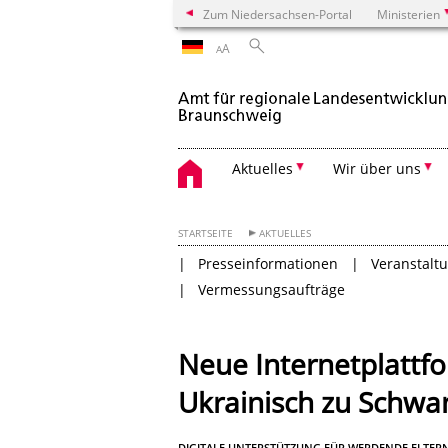
Zum Niedersachsen-Portal
Ministerien
A
A
Aktuelles
Wir über uns
STARTSEITE
AKTUELLES
Presseinformationen
Veranstalt
Vermessungsaufträge
Neue Internetplattfo
Ukrainisch zu Schwa
DIGITALE UNTERSTÜTZUNG FÜR WERDENDE ELTER