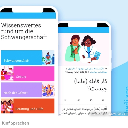
Bildrechte
:
Karo Oh / H
n fünf Sprachen