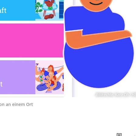
Bildrechte
:
Karo Oh / H
ion an einem Ort