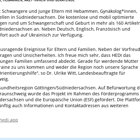
zt Schwangere und junge Eltern mit Hebammen, Gynäkolog*innen,
ellen in Südniedersachsen. Die kostenlose und mobil optimierte
agen rund um Schwangerschaft und Geburt in mehr als 160 Artikel
üdniedersachsen an. Neben Deutsch, Englisch, Französisch und
fort auch auf Ukrainisch zur Verfügung.
usragende Ereignisse für Eltern und Familien. Neben der Vorfreu
 Fragen und Unsicherheiten. Ich freue mich sehr, dass HEDI das
jungen Familien umfassend abdeckt. Gerade für werdende Mütter
 Ukraine zu uns kommen und weder die Region noch unsere Sprache
rientierungshilfe", so Dr. Ulrike Witt, Landesbeauftragte für
eig.
Gesundheitsregion Göttingen/Südniedersachsen. Auf Befürwortung d
aunschweig wurde das Projekt im Rahmen des Förderprogramms
dersachsen und die Europäische Union (ESF) gefördert. Die Plattf
künftig auch Informationen und Kontaktadressen aus weiteren
hedi.app