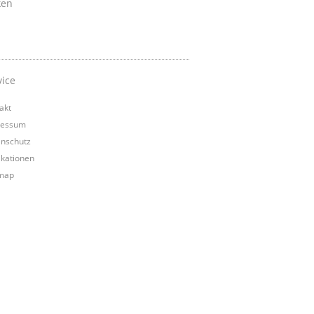
ken
vice
akt
ressum
nschutz
ikationen
map