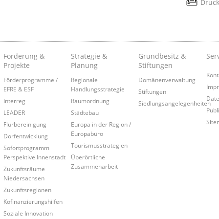
Druc
Förderung &
Strategie &
Grundbesitz &
Ser
Projekte
Planung
Stiftungen
Kont
Förderprogramme /
Regionale
Domänenverwaltung
Imp
EFRE & ESF
Handlungsstrategie
Stiftungen
Date
Interreg
Raumordnung
Siedlungsangelegenheiten
Publ
LEADER
Städtebau
Site
Flurbereinigung
Europa in der Region /
Europabüro
Dorfentwicklung
Tourismusstrategien
Sofortprogramm
Perspektive Innenstadt
Überörtliche
Zusammenarbeit
Zukunftsräume
Niedersachsen
Zukunftsregionen
Kofinanzierungshilfen
Soziale Innovation