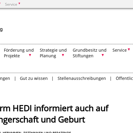
Service
Suchen
Förderung und
Strategie und
Grundbesitz und
Service
Projekte
Planung
Stiftungen
ungen
Gut zu wissen
Stellenausschreibungen
Öffentl
rm HEDI informiert auch auf
ngerschaft und Geburt
N, HEBAMMEN, ÄRZT*INNEN UND BERATENDE