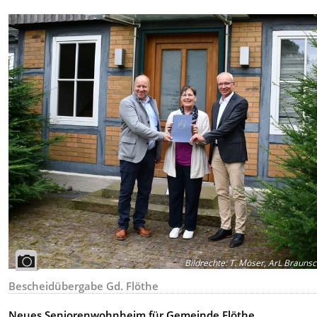
Bildrechte
:
T. Möser, ArL Brauns
Bescheidübergabe Gd. Flöthe
Neues Seniorenwohnheim für Gemeinde Flöthe