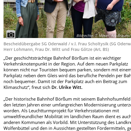
Bildrechte
:
T. Möser, ArL Brauns
Bescheidübergabe SG Oderwald / v.l. Frau Scholtysik (SG Oderwa
Herr Lohmann, Frau Dr. Witt und Frau Götze (ArL BS)
„Der geschichtsträchtige Bahnhof Börßum ist ein wichtiger
Verkehrsknotenpunkt in der Region. Auf dem neuen Parkplatz
können nicht nur Touristen bequem parken, sondern mit eine
Parkplatz neben dem Gleis wird das berufliche Pendeln per Ba
noch bequemer. Damit ist der Parkplatz auch ein Beitrag zum
Klimaschutz“, freut sich
Dr. Ulrike Witt.
„Der historische Bahnhof Börßum mit seinem Bahnhofsumfeld i
den letzten Jahren einer umfangreichen Modernisierung unter
worden. Als Leuchtturmprojekt für Verkehrsstationen mit
umweltfreundlicher Mobilität im ländlichen Raum dient es auc
anderen Kommunen als Vorbild. Mit Unterstützung des Landkr
Wolfenbüttel und den in Aussichten gestellten Fördermitteln, ge