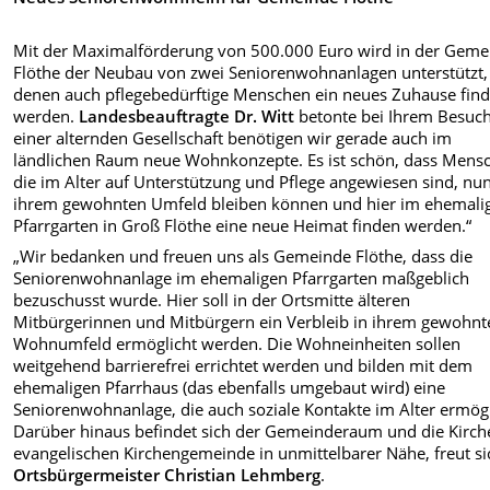
Mit der Maximalförderung von 500.000 Euro wird in der Geme
Flöthe der Neubau von zwei Seniorenwohnanlagen unterstützt,
denen auch pflegebedürftige Menschen ein neues Zuhause fin
werden.
Landesbeauftragte Dr. Witt
betonte bei Ihrem Besuch
einer alternden Gesellschaft benötigen wir gerade auch im
ländlichen Raum neue Wohnkonzepte. Es ist schön, dass Mens
die im Alter auf Unterstützung und Pflege angewiesen sind, nun
ihrem gewohnten Umfeld bleiben können und hier im ehemali
Pfarrgarten in Groß Flöthe eine neue Heimat finden werden.“
„Wir bedanken und freuen uns als Gemeinde Flöthe, dass die
Seniorenwohnanlage im ehemaligen Pfarrgarten maßgeblich
bezuschusst wurde. Hier soll in der Ortsmitte älteren
Mitbürgerinnen und Mitbürgern ein Verbleib in ihrem gewohnt
Wohnumfeld ermöglicht werden. Die Wohneinheiten sollen
weitgehend barrierefrei errichtet werden und bilden mit dem
ehemaligen Pfarrhaus (das ebenfalls umgebaut wird) eine
Seniorenwohnanlage, die auch soziale Kontakte im Alter ermögl
Darüber hinaus befindet sich der Gemeinderaum und die Kirch
evangelischen Kirchengemeinde in unmittelbarer Nähe, freut si
Ortsbürgermeister Christian Lehmberg
.