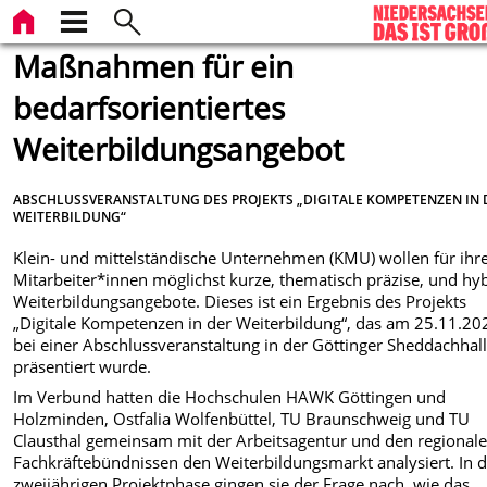
Maßnahmen für ein
bedarfsorientiertes
Weiterbildungsangebot
ABSCHLUSSVERANSTALTUNG DES PROJEKTS „DIGITALE KOMPETENZEN IN 
WEITERBILDUNG“
Klein- und mittelständische Unternehmen (KMU) wollen für ihr
Mitarbeiter*innen möglichst kurze, thematisch präzise, und hy
Weiterbildungsangebote. Dieses ist ein Ergebnis des Projekts
„Digitale Kompetenzen in der Weiterbildung“, das am 25.11.20
bei einer Abschlussveranstaltung in der Göttinger Sheddachhal
präsentiert wurde.
Im Verbund hatten die Hochschulen HAWK Göttingen und
Holzminden, Ostfalia Wolfenbüttel, TU Braunschweig und TU
Clausthal gemeinsam mit der Arbeitsagentur und den regional
Fachkräftebündnissen den Weiterbildungsmarkt analysiert. In 
zweijährigen Projektphase gingen sie der Frage nach, wie das