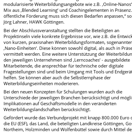
modularisierte Weiterbildungsangebote wie z.B. ‚Online-Nanos‘
Mix aus ‚Blended Learning‘ und Coachingelementen in Präsenz.
öffentliche Förderung muss sich diesen Bedarfen anpassen,“ so
Jörg Lahner, HAWK Göttingen.
Bei der Abschlussveranstaltung stellten die Beteiligten an
Projektinseln viele konkrete Ergebnisse vor, wie z.B. die Entwic
von kurzen, praxisnahen Weiterbildungsformaten, sogenannte
‚Nano-Einheiten‘. Diese können sowohl digital, als auch in Präs
vermittelt werden. Eine weitere Unterstützung der Weiterbildun
den jeweiligen Unternehmen sind ‚Lerncoaches‘ - ausgebildete
Mitarbeitende, die ansprechbar für technische oder digitale
Fragestellungen sind und beim Umgang mit Tools und Endgerä
helfen. Sie können aber auch die Selbstlernphase der
Weiterbildungseinheiten moderieren.
Bei den neuen Konzepten für Schulungen wurden auch die
Unterschiede der jeweiligen Branchen berücksichtigt und mögl
Implikationen auf Geschäftsmodelle in den veränderten
Weiterbildungslandschaften berücksichtigt.
Gefördert wurde das Verbundprojekt mit knapp 800.000 Euro 
die EU (ESF), das Land, die beteiligten Landkreise Göttingen, Go
Northeim, Holzminden und Wolfenbüttel sowie durch Mittel de