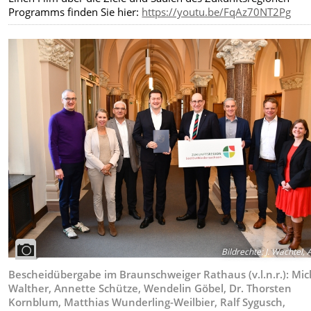
Programms finden Sie hier:
https://youtu.be/FqAz70NT2Pg
Bildrechte
:
J. Wachtel, 
Bescheidübergabe im Braunschweiger Rathaus (v.l.n.r.): Mic
Walther, Annette Schütze, Wendelin Göbel, Dr. Thorsten
Kornblum, Matthias Wunderling-Weilbier, Ralf Sygusch,