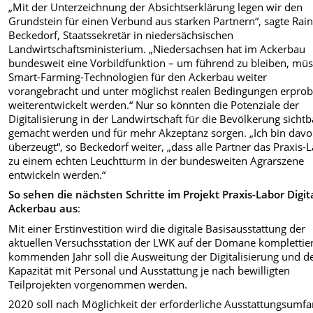
„Mit der Unterzeichnung der Absichtserklärung legen wir den
Grundstein für einen Verbund aus starken Partnern“, sagte Rai
Beckedorf, Staatssekretär in niedersächsischen
Landwirtschaftsministerium. „Niedersachsen hat im Ackerbau
bundesweit eine Vorbildfunktion – um führend zu bleiben, mü
Smart-Farming-Technologien für den Ackerbau weiter
vorangebracht und unter möglichst realen Bedingungen erprob
weiterentwickelt werden.“ Nur so könnten die Potenziale der
Digitalisierung in der Landwirtschaft für die Bevölkerung sichtb
gemacht werden und für mehr Akzeptanz sorgen. „Ich bin dav
überzeugt“, so Beckedorf weiter, „dass alle Partner das Praxis-
zu einem echten Leuchtturm in der bundesweiten Agrarszene
entwickeln werden.“
So sehen die nächsten Schritte im Projekt Praxis-Labor Digit
Ackerbau aus
:
Mit einer Erstinvestition wird die digitale Basisausstattung der
aktuellen Versuchsstation der LWK auf der Dömane komplettier
kommenden Jahr soll die Ausweitung der Digitalisierung und d
Kapazität mit Personal und Ausstattung je nach bewilligten
Teilprojekten vorgenommen werden.
2020 soll nach Möglichkeit der erforderliche Ausstattungsumf