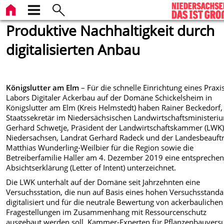
Produktive Nachhaltigkeit durch
digitalisierten Anbau
Königslutter am Elm
– Für die schnelle Einrichtung eines Praxi
Labors Digitaler Ackerbau auf der Domäne Schickelsheim in
Königslutter am Elm (Kreis Helmstedt) haben Rainer Beckedorf,
Staatssekretär im Niedersächsischen Landwirtschaftsministeri
Gerhard Schwetje, Präsident der Landwirtschaftskammer (LWK
Niedersachsen,
Landrat Gerhard Radeck und der Landesbeauft
Matthias Wunderling-Weilbier für die Region sowie die
Betreiberfamilie Haller am 4. Dezember 2019 eine entspreche
Absichtserklärung (Letter of Intent) unterzeichnet.
Die LWK unterhält auf der Domäne seit Jahrzehnten eine
Versuchsstation, die nun auf Basis eines hohen Versuchsstanda
digitalisiert und für die neutrale Bewertung von ackerbaulichen
Fragestellungen im Zusammenhang mit Ressourcenschutz
ausgebaut werden soll. Kammer-Experten für Pflanzenbauvers