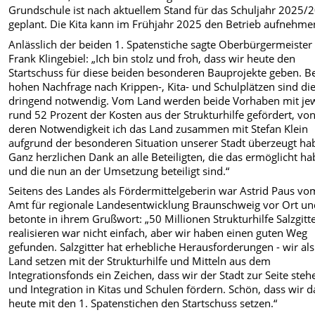
Grundschule ist nach aktuellem Stand für das Schuljahr 2025/
geplant. Die Kita kann im Frühjahr 2025 den Betrieb aufnehme
Anlässlich der beiden 1. Spatenstiche sagte Oberbürgermeister
Frank Klingebiel: „Ich bin stolz und froh, dass wir heute den
Startschuss für diese beiden besonderen Bauprojekte geben. Be
hohen Nachfrage nach Krippen-, Kita- und Schulplätzen sind di
dringend notwendig. Vom Land werden beide Vorhaben mit jew
rund 52 Prozent der Kosten aus der Strukturhilfe gefördert, vo
deren Notwendigkeit ich das Land zusammen mit Stefan Klein
aufgrund der besonderen Situation unserer Stadt überzeugt ha
Ganz herzlichen Dank an alle Beteiligten, die das ermöglicht h
und die nun an der Umsetzung beteiligt sind.“
Seitens des Landes als Fördermittelgeberin war Astrid Paus vo
Amt für regionale Landesentwicklung Braunschweig vor Ort u
betonte in ihrem Grußwort: „50 Millionen Strukturhilfe Salzgitt
realisieren war nicht einfach, aber wir haben einen guten Weg
gefunden. Salzgitter hat erhebliche Herausforderungen - wir als
Land setzen mit der Strukturhilfe und Mitteln aus dem
Integrationsfonds ein Zeichen, dass wir der Stadt zur Seite steh
und Integration in Kitas und Schulen fördern. Schön, dass wir d
heute mit den 1. Spatenstichen den Startschuss setzen.“