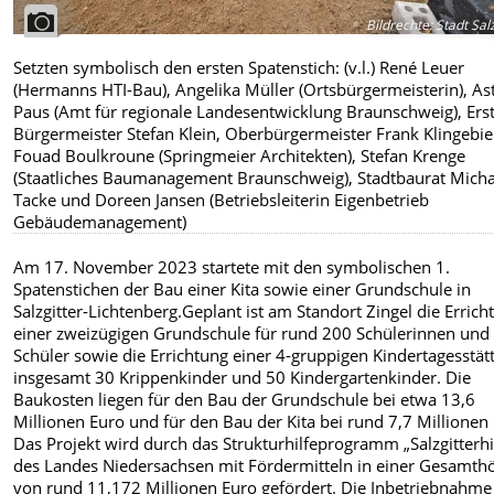
Bildrechte
:
Stadt Salz
Setzten symbolisch den ersten Spatenstich: (v.l.) René Leuer
(Hermanns HTI-Bau), Angelika Müller (Ortsbürgermeisterin), As
Paus (Amt für regionale Landesentwicklung Braunschweig), Ers
Bürgermeister Stefan Klein, Oberbürgermeister Frank Klingebie
Fouad Boulkroune (Springmeier Architekten), Stefan Krenge
(Staatliches Baumanagement Braunschweig), Stadtbaurat Micha
Tacke und Doreen Jansen (Betriebsleiterin Eigenbetrieb
Gebäudemanagement)
Am 17. November 2023 startete mit den symbolischen 1.
Spatenstichen der Bau einer Kita sowie einer Grundschule in
Salzgitter-Lichtenberg.Geplant ist am Standort Zingel die Errich
einer zweizügigen Grundschule für rund 200 Schülerinnen und
Schüler sowie die Errichtung einer 4-gruppigen Kindertagesstätt
insgesamt 30 Krippenkinder und 50 Kindergartenkinder. Die
Baukosten liegen für den Bau der Grundschule bei etwa 13,6
Millionen Euro und für den Bau der Kita bei rund 7,7 Millionen
Das Projekt wird durch das Strukturhilfeprogramm „Salzgitterhi
des Landes Niedersachsen mit Fördermitteln in einer Gesamth
von rund 11,172 Millionen Euro gefördert. Die Inbetriebnahme