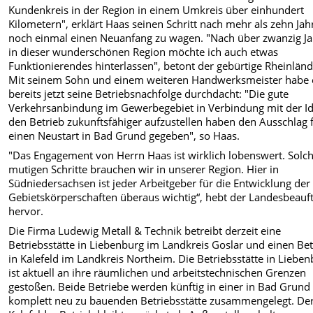
Kundenkreis in der Region in einem Umkreis über einhundert
Kilometern", erklärt Haas seinen Schritt nach mehr als zehn Jah
noch einmal einen Neuanfang zu wagen. "Nach über zwanzig J
in dieser wunderschönen Region möchte ich auch etwas
Funktionierendes hinterlassen", betont der gebürtige Rheinländ
Mit seinem Sohn und einem weiteren Handwerksmeister habe 
bereits jetzt seine Betriebsnachfolge durchdacht: "Die gute
Verkehrsanbindung im Gewerbegebiet in Verbindung mit der Id
den Betrieb zukunftsfähiger aufzustellen haben den Ausschlag 
einen Neustart in Bad Grund gegeben", so Haas.
"Das Engagement von Herrn Haas ist wirklich lobenswert. Solc
mutigen Schritte brauchen wir in unserer Region. Hier in
Südniedersachsen ist jeder Arbeitgeber für die Entwicklung der
Gebietskörperschaften überaus wichtig“, hebt der Landesbeauf
hervor.
Die Firma Ludewig Metall & Technik betreibt derzeit eine
Betriebsstätte in Liebenburg im Landkreis Goslar und einen Bet
in Kalefeld im Landkreis Northeim. Die Betriebsstätte in Liebe
ist aktuell an ihre räumlichen und arbeitstechnischen Grenzen
gestoßen. Beide Betriebe werden künftig in einer in Bad Grund
komplett neu zu bauenden Betriebsstätte zusammengelegt. De