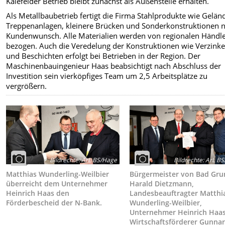
Kalefelder Betrieb bleibt zunächst als Außenstelle erhalten.
Als Metallbaubetrieb fertigt die Firma Stahlprodukte wie Gelän
Treppenanlagen, kleinere Brücken und Sonderkonstruktionen 
Kundenwunsch. Alle Materialien werden von regionalen Händl
bezogen. Auch die Veredelung der Konstruktionen wie Verzink
und Beschichten erfolgt bei Betrieben in der Region. Der
Maschinenbauingenieur Haas beabsichtigt nach Abschluss der
Investition sein vierköpfiges Team um 2,5 Arbeitsplätze zu
vergrößern.
Bildrechte
:
ArL BS/Hage
Bildrechte
:
ArL BS
Matthias Wunderling-Weilbier
Bürgermeister von Bad Gr
überreicht dem Unternehmer
Harald Dietzmann,
Heinrich Haas den
Landesbeauftragter Matthi
Förderbescheid der N-Bank.
Wunderling-Weilbier,
Unternehmer Heinrich Haa
Wirtschaftsförderer Gunna