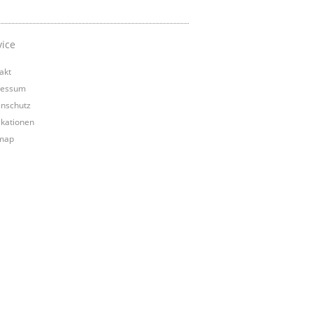
vice
akt
ressum
nschutz
ikationen
map