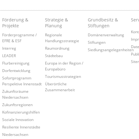
Förderung &
Strategie &
Grundbesitz &
Ser
Projekte
Planung
Stiftungen
Kont
Förderprogramme /
Regionale
Domänenverwaltung
Imp
EFRE & ESF
Handlungsstrategie
Stiftungen
Date
Interreg
Raumordnung
Siedlungsangelegenheiten
Publ
LEADER
Städtebau
Site
Flurbereinigung
Europa in der Region /
Europabüro
Dorfentwicklung
Tourismusstrategien
Sofortprogramm
Perspektive Innenstadt
Überörtliche
Zusammenarbeit
Zukunftsräume
Niedersachsen
Zukunftsregionen
Kofinanzierungshilfen
Soziale Innovation
Resiliente Innenstädte
Niedersachsen