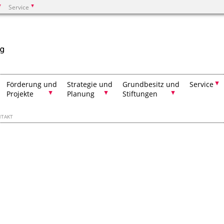
Service
Suchen
Förderung und
Strategie und
Grundbesitz und
Service
Projekte
Planung
Stiftungen
NTAKT