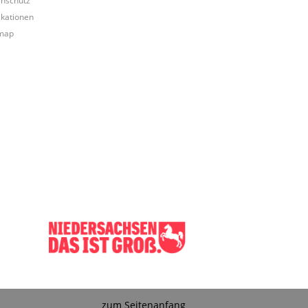
ikationen
map
zum Seitenanfang