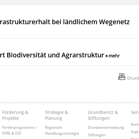
frastrukturerhalt bei ländlichem Wegenetz
t Biodiversität und Agrarstruktur
mehr
Druc
Förderung &
Strategie &
Grundbesitz &
Ser
Projekte
Planung
Stiftungen
Kont
Förderprogramme /
Regionale
Domänenverwaltung
Imp
EFRE & ESF
Handlungsstrategie
Stiftungen
Date