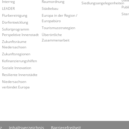
Interreg
Raumordnung
Siedlungsangelegenheiten
Publ
LEADER
Städtebau
Site
Flurbereinigung
Europa in der Region /
Europabüro
Dorfentwicklung
Tourismusstrategien
Sofortprogramm
Perspektive Innenstadt
Überörtliche
Zusammenarbeit
Zukunftsräume
Niedersachsen
Zukunftsregionen
Kofinanzierungshilfen
Soziale Innovation
Resiliente Innenstädte
Niedersachsen
verbindet Europa
z
Inhaltsverzeichnis
Barrierefreiheit