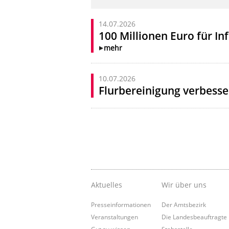
14.07.2026
100 Millionen Euro für In
mehr
10.07.2026
Flurbereinigung verbesser
Aktuelles
Wir über uns
Presseinformationen
Der Amtsbezirk
Veranstaltungen
Die Landesbeauftragte
Gut zu wissen
Stabsstelle