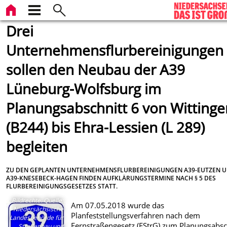
Drei
Unternehmensflurbereinigungen
sollen den Neubau der A39
Lüneburg-Wolfsburg im
Planungsabschnitt 6 von Wittinge
(B244) bis Ehra-Lessien (L 289)
begleiten
ZU DEN GEPLANTEN UNTERNEHMENSFLURBEREINIGUNGEN A39-EUTZEN 
A39-KNESEBECK-HAGEN FINDEN AUFKLÄRUNGSTERMINE NACH § 5 DES
FLURBEREINIGUNGSGESETZES STATT.
Bildrechte
:
Quelle:
Am 07.05.2018 wurde das
Niedersächsische
Planfeststellungsverfahren nach dem
Landesbehörde für
Fernstraßengesetz (FStrG) zum Planungsabsc
Straßenbau und