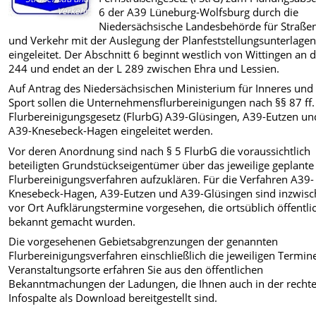
Verkehr
6 der A39 Lüneburg-Wolfsburg durch die
Niedersächsische Landesbehörde für Straße
und Verkehr mit der Auslegung der Planfeststellungsunterlage
eingeleitet. Der Abschnitt 6 beginnt westlich von Wittingen an 
244 und endet an der L 289 zwischen Ehra und Lessien.
Auf Antrag des Niedersächsischen Ministerium für Inneres und
Sport sollen die Unternehmensflurbereinigungen nach §§ 87 ff.
Flurbereinigungsgesetz (FlurbG) A39-Glüsingen, A39-Eutzen un
A39-Knesebeck-Hagen eingeleitet werden.
Vor deren Anordnung sind nach § 5 FlurbG die voraussichtlich
beteiligten Grundstückseigentümer über das jeweilige geplante
Flurbereinigungsverfahren aufzuklären. Für die Verfahren A39-
Knesebeck-Hagen, A39-Eutzen und A39-Glüsingen sind inzwis
vor Ort Aufklärungstermine vorgesehen, die ortsüblich öffentli
bekannt gemacht wurden.
Die vorgesehenen Gebietsabgrenzungen der genannten
Flurbereinigungsverfahren einschließlich die jeweiligen Termin
Veranstaltungsorte erfahren Sie aus den öffentlichen
Bekanntmachungen der Ladungen, die Ihnen auch in der recht
Infospalte als Download bereitgestellt sind.