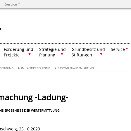
Service
Suchen
Förderung und
Strategie und
Grundbesitz und
Service
Projekte
Planung
Stiftungen
EINIGUNG
IM LANDKREIS PEINE
ERSEWIPSHAUSEN-ARTIKEL
tmachung -Ladung-
E ERGEBNISSE DER WERTERMITTLUNG
schweig, 25.10.2023