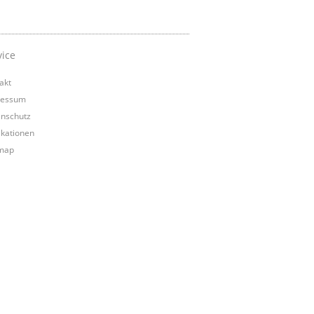
vice
akt
ressum
nschutz
ikationen
map