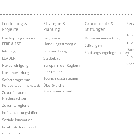
Förderung &
Strategie &
Grundbesitz &
Ser
Projekte
Planung
Stiftungen
Kont
Förderprogramme /
Regionale
Domänenverwaltung
Imp
EFRE & ESF
Handlungsstrategie
Stiftungen
Date
Interreg
Raumordnung
Siedlungsangelegenheiten
Publ
LEADER
Städtebau
Site
Flurbereinigung
Europa in der Region /
Europabüro
Dorfentwicklung
Tourismusstrategien
Sofortprogramm
Perspektive Innenstadt
Überörtliche
Zusammenarbeit
Zukunftsräume
Niedersachsen
Zukunftsregionen
Kofinanzierungshilfen
Soziale Innovation
Resiliente Innenstädte
Niedersachsen