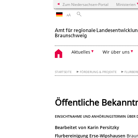
Zum Niedersachsen-Portal
Ministerien
A
A
Aktuelles
Wir über uns
STARTSEITE
FÖRDERUNG & PROJEKTE
FLURBER
Öffentliche Bekann
EINSICHTNAHME UND ANHÖRUNGSTERMIN ÜBER DI
Bearbeitet von Karin Persitzky
Flurbereinigung Erse-Wipshausen
Braun