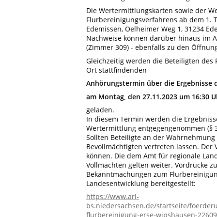
Die Wertermittlungskarten sowie der We
Flurbereinigungsverfahrens ab dem 1.
Edemissen, Oelheimer Weg 1, 31234 Ede
Nachweise können darüber hinaus im Ar
(Zimmer 309) - ebenfalls zu den Öffnun
Gleichzeitig werden die Beteiligten de
Ort stattfindenden
Anhörungstermin über die Ergebnisse 
am Montag, den 27.11.2023 um 16:30 U
geladen.
In diesem Termin werden die Ergebniss
Wertermittlung entgegengenommen (§ 3
Sollten Beteiligte an der Wahrnehmung 
Bevollmächtigten vertreten lassen. Der
können. Die dem Amt für regionale Lan
Vollmachten gelten weiter. Vordrucke zur
Bekanntmachungen zum Flurbereinigungs
Landesentwicklung bereitgestellt:
https://www.arl-
bs.niedersachsen.de/startseite/foerder
flurbereinigung-erse-wipshausen-22609