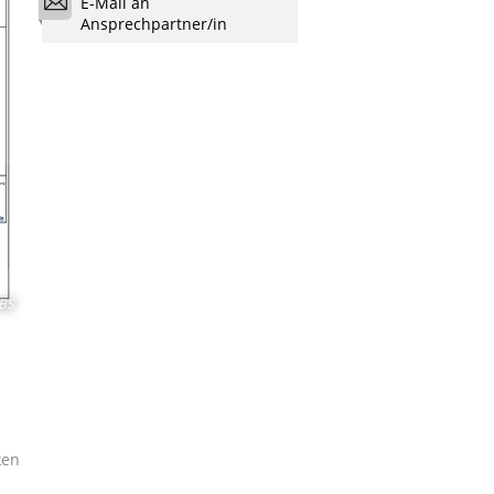
E-Mail an
Ansprechpartner/in
BS
ken