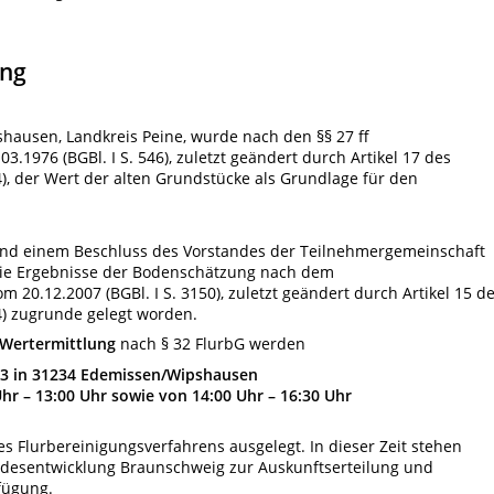
ung
hausen, Landkreis Peine, wurde nach den §§ 27 ff
3.1976 (BGBl. I S. 546), zuletzt geändert durch Artikel 17 des
4), der Wert der alten Grundstücke als Grundlage für den
 und einem Beschluss des Vorstandes der Teilnehmergemeinschaft
die Ergebnisse der Bodenschätzung nach dem
20.12.2007 (BGBl. I S. 3150), zuletzt geändert durch Artikel 15 d
4) zugrunde gelegt worden.
 Wertermittlung
nach § 32 FlurbG werden
 3 in 31234 Edemissen/Wipshausen
r – 13:00 Uhr sowie von 14:00 Uhr – 16:30 Uhr
es Flurbereinigungsverfahrens
ausgelegt. In dieser Zeit stehen
ndesentwicklung Braunschweig zur Auskunftserteilung und
fügung.