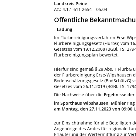
Landkreis Peine
Az.: 4.1.1 611 2654 – 05.04
Öffentliche Bekanntmach
- Ladung -
Im Flurbereinigungsverfahren Erse-Wips
Flurbereinigungsgesetz (FlurbG) vom 16.0
Gesetzes vom 19.12.2008 (BGBl. I S. 279
Flurbereinigungsplan bewertet.
Hierfür sind gemäß § 28 Abs. 1 FlurbG
der Flurbereinigung Erse-Wipshausen 
Bodenschätzungsgesetz (BodSchätzG) vom 
Gesetzes vom 26.11.2019 (BGBl. I S. 179
Die Nachweise über die
Ergebnisse der
im
Sporthaus Wipshausen, Mühlenring
am Montag, den 27.11.2023 von 09:00 Uh
zur Einsichtnahme
für alle Beteiligten
d
Angehörige des Amtes für regionale La
Erläuterung der Wertermittlung zur Ver