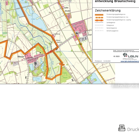
Bildrechte
:
ArL-
Druc