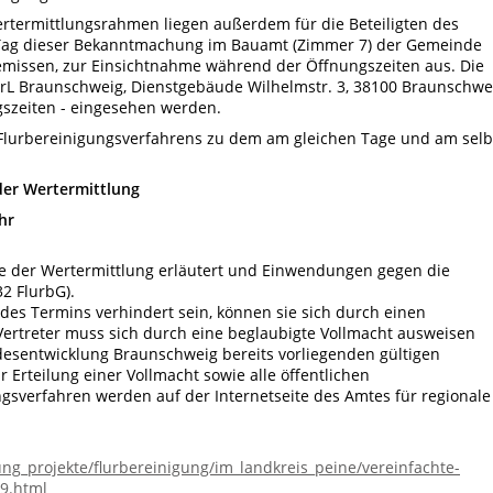
rtermittlungsrahmen liegen außerdem für die Beteiligten des
 Tag dieser Bekanntmachung im Bauamt (Zimmer 7) der Gemeinde
missen, zur Einsichtnahme während der Öffnungszeiten aus. Die
L Braunschweig, Dienstgebäude Wilhelmstr. 3, 38100 Braunschwe
gszeiten - eingesehen werden.
s Flurbereinigungsverfahrens zu dem am gleichen Tage und am sel
der Wertermittlung
hr
e der Wertermittlung erläutert und Einwendungen gegen die
2 FlurbG).
des Termins verhindert sein, können sie sich durch einen
 Vertreter muss sich durch eine beglaubigte Vollmacht ausweisen
desentwicklung Braunschweig bereits vorliegenden gültigen
 Erteilung einer Vollmacht sowie alle öffentlichen
verfahren werden auf der Internetseite des Amtes für regionale
ung_projekte/flurbereinigung/im_landkreis_peine/vereinfachte-
9.html