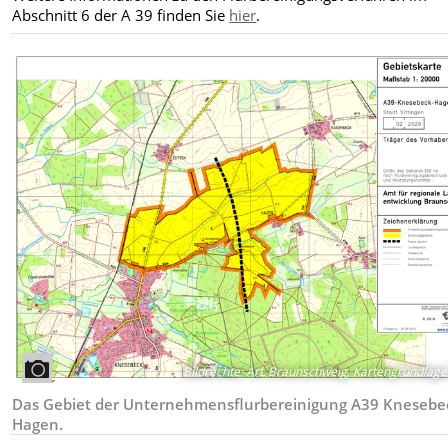
Abschnitt 6 der A 39 finden Sie
hier
.
Bildrechte
:
ArL Braunschweig, Kartengrundlag
Das Gebiet der Unternehmensflurbereinigung A39 Knesebe
Hagen.