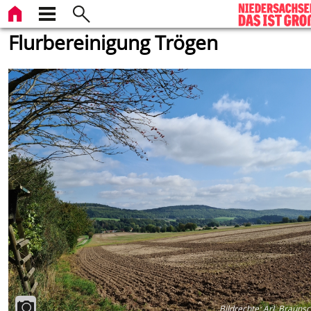
Flurbereinigung Trögen
Bildrechte
:
ArL Braunsc