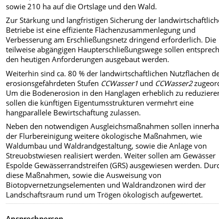
sowie 210 ha auf die Ortslage und den Wald.
Zur Stärkung und langfristigen Sicherung der landwirtschaftlic
Betriebe ist eine effiziente Flächenzusammenlegung und
Verbesserung am Erschließungsnetz dringend erforderlich. Die
teilweise abgängigen Haupterschließungswege sollen entsprec
den heutigen Anforderungen ausgebaut werden.
Weiterhin sind ca. 80 % der landwirtschaftlichen Nutzflächen d
erosionsgefährdeten Stufen
CCWasser1
und
CCWasser2
zugeor
Um die Bodenerosion in den Hanglagen erheblich zu reduziere
sollen die künftigen Eigentumsstrukturen vermehrt eine
hangparallele Bewirtschaftung zulassen.
Neben den notwendigen Ausgleichsmaßnahmen sollen innerha
der Flurbereinigung weitere ökologische Maßnahmen, wie
Waldumbau und Waldrandgestaltung, sowie die Anlage von
Streuobstwiesen realisiert werden. Weiter sollen am Gewässer
Espolde Gewässerrandstreifen (GRS) ausgewiesen werden. Dur
diese Maßnahmen, sowie die Ausweisung von
Biotopvernetzungselementen und Waldrandzonen wird der
Landschaftsraum rund um Trögen ökologisch aufgewertet.
Ansprechperson